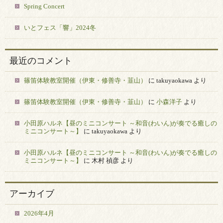
Spring Concert
いとフェス「響」2024冬
最近のコメント
篠笛体験教室開催（伊東・修善寺・韮山）
に
takuyaokawa
より
篠笛体験教室開催（伊東・修善寺・韮山）
に
小森洋子
より
小田原ハルネ【昼のミニコンサート ～和音(わいん)が奏でる癒しの
ミニコンサート～】
に
takuyaokawa
より
小田原ハルネ【昼のミニコンサート ～和音(わいん)が奏でる癒しの
ミニコンサート～】
に
木村 禎彦
より
アーカイブ
2026年4月