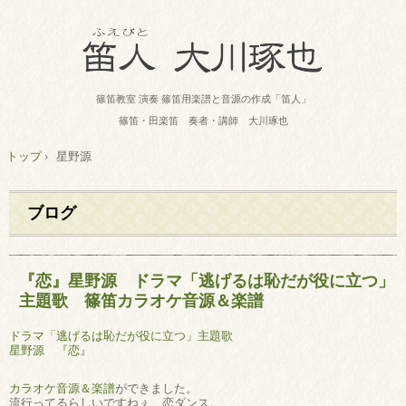
篠笛教室 演奏 篠笛用楽譜と音源の作成「笛人」
篠笛・田楽笛 奏者・講師 大川琢也
トップ
›
星野源
ブログ
『恋』星野源 ドラマ「逃げるは恥だが役に立つ」
主題歌 篠笛カラオケ音源＆楽譜
ドラマ「逃げるは恥だが役に立つ」主題歌
星野源 『恋』
カラオケ音源＆楽譜
ができました。
流行ってるらしいですねぇ、恋ダンス。