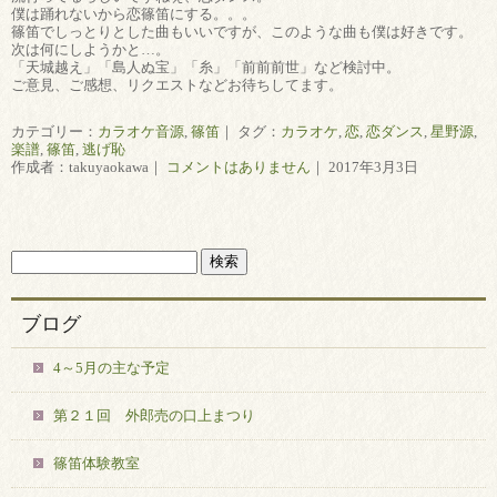
僕は踊れないから恋篠笛にする。。。
篠笛でしっとりとした曲もいいですが、このような曲も僕は好きです。
次は何にしようかと…。
「天城越え」「島人ぬ宝」「糸」「前前前世」など検討中。
ご意見、ご感想、リクエストなどお待ちしてます。
カテゴリー：
カラオケ音源
,
篠笛
｜ タグ：
カラオケ
,
恋
,
恋ダンス
,
星野源
,
楽譜
,
篠笛
,
逃げ恥
作成者：takuyaokawa｜
コメントはありません
｜ 2017年3月3日
ブログ
4～5月の主な予定
第２１回 外郎売の口上まつり
篠笛体験教室