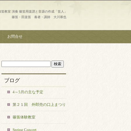
篠笛教室 演奏 篠笛用楽譜と音源の作成「笛人」
篠笛・田楽笛 奏者・講師 大川琢也
お問合せ
ブログ
4～5月の主な予定
第２１回 外郎売の口上まつり
篠笛体験教室
Spring Concert