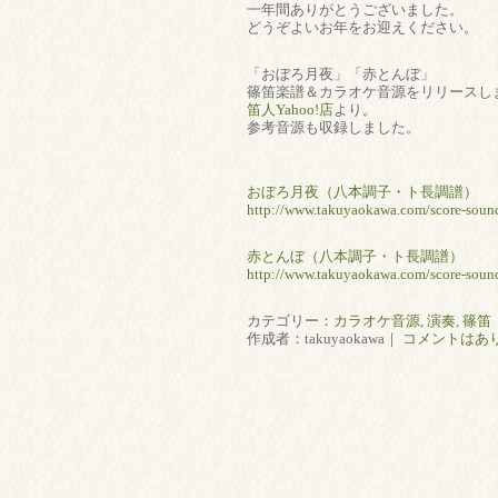
一年間ありがとうございました。
どうぞよいお年をお迎えください。
「おぼろ月夜」「赤とんぼ」
篠笛楽譜＆カラオケ音源をリリースし
笛人Yahoo!店
より。
参考音源も収録しました。
おぼろ月夜（八本調子・ト長調譜）
http://www.takuyaokawa.com/score-sou
赤とんぼ（八本調子・ト長調譜）
http://www.takuyaokawa.com/score-sou
カテゴリー：
カラオケ音源
,
演奏
,
篠笛
作成者：takuyaokawa｜
コメントはあ