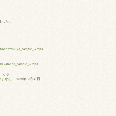
ました。
nd/oborozukiyo_sample_G.mp3
nd/akatonbo_sample_G.mp3
｜ タグ：
りません
｜ 2020年12月31日