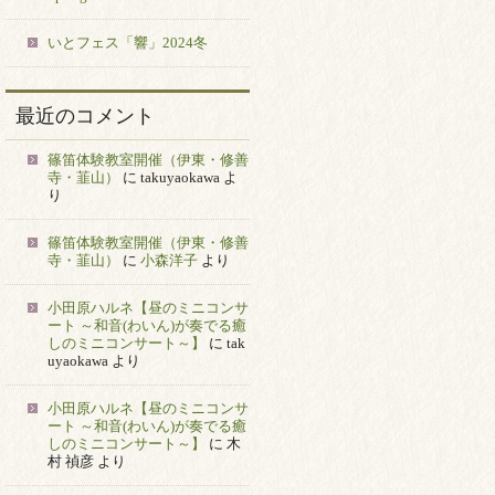
いとフェス「響」2024冬
最近のコメント
篠笛体験教室開催（伊東・修善
寺・韮山）
に
takuyaokawa
よ
り
篠笛体験教室開催（伊東・修善
寺・韮山）
に
小森洋子
より
小田原ハルネ【昼のミニコンサ
ート ～和音(わいん)が奏でる癒
しのミニコンサート～】
に
tak
uyaokawa
より
小田原ハルネ【昼のミニコンサ
ート ～和音(わいん)が奏でる癒
しのミニコンサート～】
に
木
村 禎彦
より