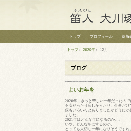
トップ
プロフィール
篠笛
トップ
›
2020年
›
12月
ブログ
よいお年を
2020年、きっと苦しい一年だったの
不安だったり寂しかったり、仕事だけ
僕もいろいろとありましたがどうにか
ました。
2021年はどんな年になるのか…。
いや、どんな年にするのか。
とっても大切な一年になりそうですね