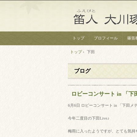
トップ
プロフィール
篠笛
トップ
›
下田
ブログ
ロビーコンサート in 「
6月6日 ロビーコンサート in 「下田
今年二度目の下田Live♪
梅雨に入ったようですが、とても気持