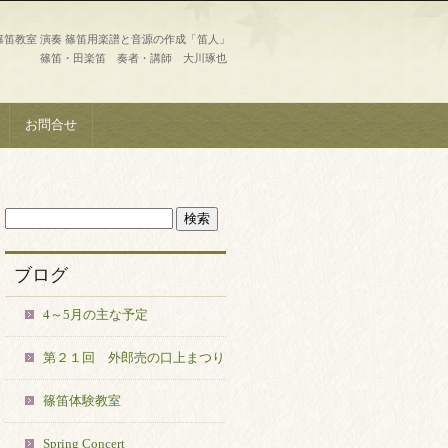
篠笛教室 演奏 篠笛用楽譜と音源の作成「笛人」
篠笛・田楽笛 奏者・講師 大川琢也
お問合せ
ブログ
4～5月の主な予定
第２１回 外郎売の口上まつり
篠笛体験教室
Spring Concert