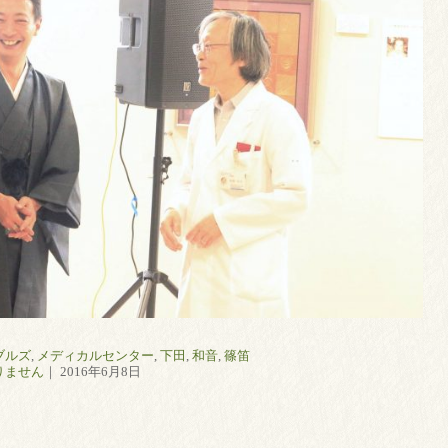
ブルズ
,
メディカルセンター
,
下田
,
和音
,
篠笛
りません
｜ 2016年6月8日