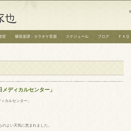
教室
篠笛楽譜・カラオケ音源
スケジュール
ブログ
ＦＡＱ
下田メディカルセンター」
メディカルセンター」
ちのよい天気に恵まれました。