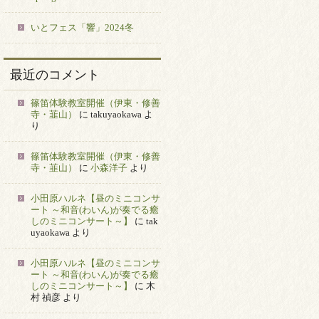
いとフェス「響」2024冬
最近のコメント
篠笛体験教室開催（伊東・修善
寺・韮山）
に
takuyaokawa
よ
り
篠笛体験教室開催（伊東・修善
寺・韮山）
に
小森洋子
より
小田原ハルネ【昼のミニコンサ
ート ～和音(わいん)が奏でる癒
しのミニコンサート～】
に
tak
uyaokawa
より
小田原ハルネ【昼のミニコンサ
ート ～和音(わいん)が奏でる癒
しのミニコンサート～】
に
木
村 禎彦
より