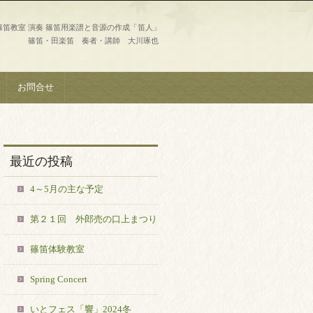
篠笛教室 演奏 篠笛用楽譜と音源の作成「笛人」
篠笛・田楽笛 奏者・講師 大川琢也
お問合せ
最近の投稿
4～5月の主な予定
第２１回 外郎売の口上まつり
篠笛体験教室
Spring Concert
いとフェス「響」2024冬