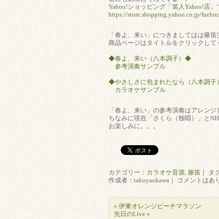
Yahoo!ショッピング「
笛人Yahoo!店
」
https://store.shopping.yahoo.co.jp/fuebit
「春よ、来い」につきましてはは篠笛
商品ページはタイトルをクリックして
◆春よ、来い（八本調子）◆
参考演奏サンプル
◆やさしさに包まれたなら（八本調子
カラオケサンプル
「春よ、来い」の参考演奏はアレンジ
ちなみに現在「さくら（独唱）」とN
お楽しみに。。。
カテゴリー：
カラオケ音源
,
篠笛
｜ タ
作成者：takuyaokawa｜
コメントはあ
«
伊東オレンジビーチマラソン
先日のLive
»