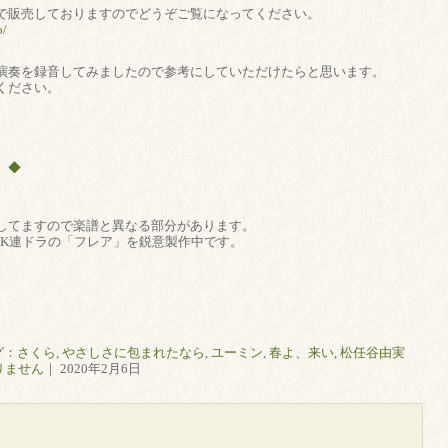
で販売しておりますのでどうぞご覧になってください。
o/
演奏を録音してみましたので参考にしていただけたらと思います。
ください。
）◆
してますので楽譜と異なる部分があります。
HK連ドラの「フレア」を鋭意製作中です。
グ：
さくら
,
やさしさに包まれたなら
,
ユーミン
,
春よ、来い
,
松任谷由実
りません
｜ 2020年2月6日