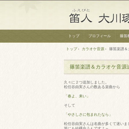
トップ
プロフィール
篠笛
トップ
›
カラオケ音源
›
篠笛楽譜＆
篠笛楽譜＆カラオケ音源
久々に２つ追加しました。
松任谷由実さんの数ある楽曲から
「春よ、来い」
そして
「やさしさに包まれたなら」
松任谷由実さんは名曲が多くて迷いま
笛にも結構合うんですよ～。