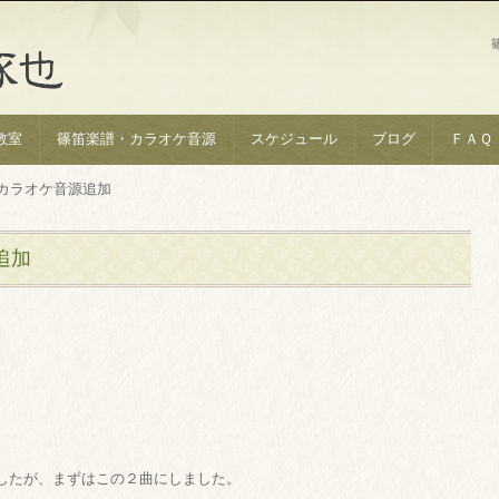
教室
篠笛楽譜・カラオケ音源
スケジュール
ブログ
ＦＡＱ
カラオケ音源追加
追加
したが、まずはこの２曲にしました。