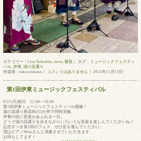
カテゴリー：
Live Schedule
,
news
,
篠笛
｜ タグ：
ミュージックフェスティ
バル
,
伊東
,
湯の花通り
作成者：takuyaokawa｜
コメントはありません
｜ 2021年11月13日
第1回伊東ミュージックフェスティバル
9/21(月)祝日 12:00～16:00
第1回伊東ミュージックフェスティバル開催！
湯の花通り商店街の3か所で同時演奏。
伊東の街に音楽があふれる一日。
どうぞ湯の花通りを歩きながらいろいろな音楽を楽しんでくださいね！
記念すべき第1回のフェス、ぜひ足を運んでください。
僕はピアノMisaさんと演奏させていただきます。
お待ちしてます！