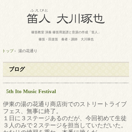
篠笛教室 演奏 篠笛用楽譜と音源の作成「笛人」
篠笛・田楽笛 奏者・講師 大川琢也
トップ
›
湯の花通り
ブログ
5th Ito Music Festival
伊東の湯の花通り商店街でのストリートライブ
フェス、無事に終了。
１日に３ステージあるのだが、今回初めて生徒
３人のみで２ステージを担当していただいた。