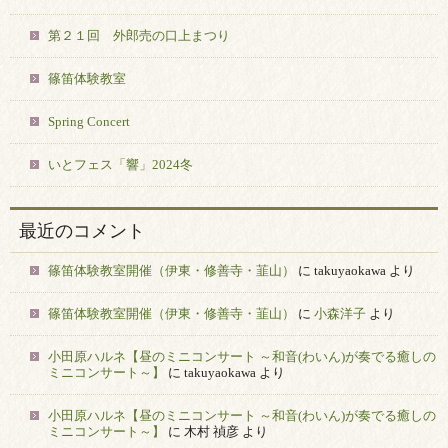
第２１回 外郎売の口上まつり
篠笛体験教室
Spring Concert
いとフェス「響」2024冬
最近のコメント
篠笛体験教室開催（伊東・修善寺・韮山）
に
takuyaokawa
より
篠笛体験教室開催（伊東・修善寺・韮山）
に
小森洋子
より
小田原ハルネ【昼のミニコンサート ～和音(わいん)が奏でる癒しの
ミニコンサート～】
に
takuyaokawa
より
小田原ハルネ【昼のミニコンサート ～和音(わいん)が奏でる癒しの
ミニコンサート～】
に
木村 禎彦
より