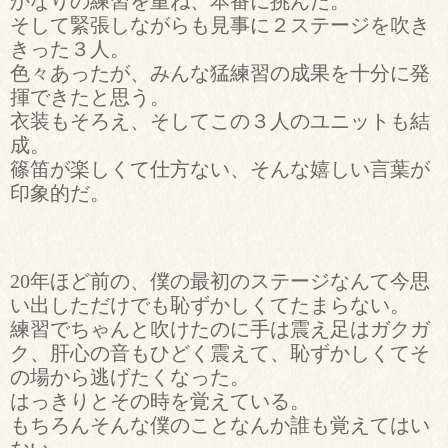
かなりの練習を重ね、本番に挑んだ。
そして緊張しながらも見事に２ステージを吹き
きった３人。
色々あったが、みんな猛練習の成果を十分に発
揮できたと思う。
衣装もそろえ、そしてこの３人のユニットも結
成。
篠笛が楽しくて仕方ない、そんな嬉しい言葉が
印象的だ。
20年ほど前の、僕の最初のステージなんて今思
い出しただけでも恥ずかしくてたまらない。
練習でちゃんと吹けたのに手は震え足はガクガ
ク、肝心の音もひどく震えて、恥ずかしくてそ
の場から逃げたくなった。
はっきりとその時を覚えている。
もちろんそんな僕のことなんか誰も覚えてはい