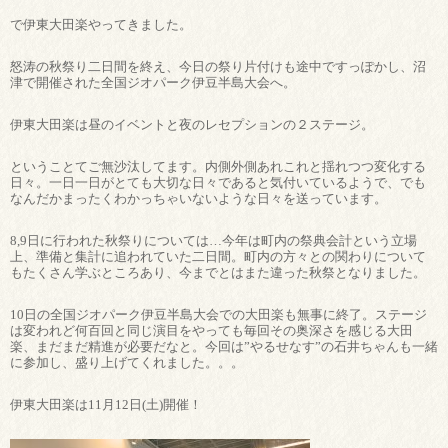
で伊東大田楽やってきました。
怒涛の秋祭り二日間を終え、今日の祭り片付けも途中ですっぽかし、沼
津で開催された全国ジオパーク伊豆半島大会へ。
伊東大田楽は昼のイベントと夜のレセプションの２ステージ。
ということてご無沙汰してます。内側外側あれこれと揺れつつ変化する
日々。一日一日がとても大切な日々であると気付いているようで、でも
なんだかまったくわかっちゃいないような日々を送っています。
8,9日に行われた秋祭りについては…今年は町内の祭典会計という立場
上、準備と集計に追われていた二日間。町内の方々との関わりについて
もたくさん学ぶところあり、今までとはまた違った秋祭となりました。
10日の全国ジオパーク伊豆半島大会での大田楽も無事に終了。ステージ
は変われど何百回と同じ演目をやっても毎回その奥深さを感じる大田
楽、まだまだ精進が必要だなと。今回は”やるせなす”の石井ちゃんも一緒
に参加し、盛り上げてくれました。。。
伊東大田楽は11月12日(土)開催！