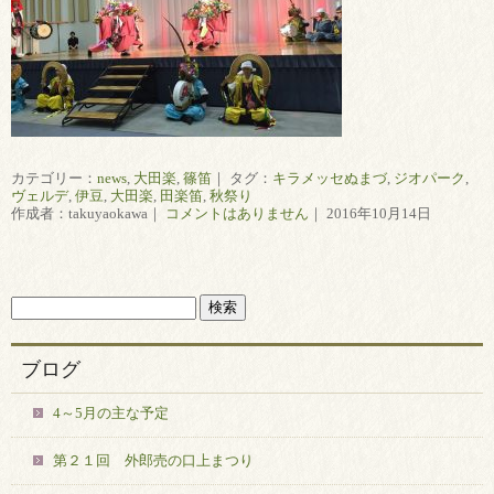
カテゴリー：
news
,
大田楽
,
篠笛
｜ タグ：
キラメッセぬまづ
,
ジオパーク
,
ヴェルデ
,
伊豆
,
大田楽
,
田楽笛
,
秋祭り
作成者：takuyaokawa｜
コメントはありません
｜ 2016年10月14日
ブログ
4～5月の主な予定
第２１回 外郎売の口上まつり