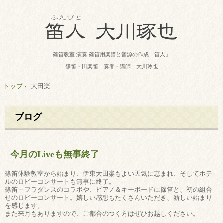
篠笛教室 演奏 篠笛用楽譜と音源の作成「笛人」
篠笛・田楽笛 奏者・講師 大川琢也
トップ
›
大田楽
ブログ
今月のLiveも無事終了
篠笛体験教室から始まり、伊東大田楽もよい天気に恵まれ、そしてホテ
ルのロビーコンサートも無事に終了。
篠笛＋フラダンスのコラボや、ピアノ＆キーボードに篠笛と、初の組合
せのロビーコンサート。嬉しい感想もたくさんいただき、新しい始まり
を感じます。
また来月もありますので、ご都合のつく方はぜひお越しください。