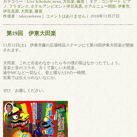
カテゴリー：
Live Schedule
,
news
,
大田楽
,
篠笛
｜ タグ：
コンサート
,
ピア
ノ
,
フラダンス
,
ホテルアンビエント伊豆高原
,
ホテルニュー岡部
,
伊東市
,
伊豆高原
,
大田楽
,
篠笛
作成者：takuyaokawa｜
コメントはありません
｜ 2016年11月27日
第19回 伊東大田楽
11月12日(土) 伊東市藤の広場特設ステージにて第19回伊東大田楽が開催
されます。
大田楽、これと出会わなかったら今の僕の笛はなかったでしょう。
音楽と音のコラボ、古くて新しい大田楽。
途中MCなど一切なく、音と躍りだけの一時間。
言葉では伝えられないなにか。
ぜひ、お越しください。