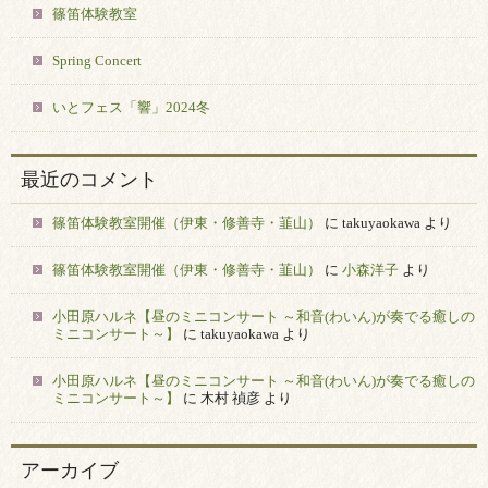
篠笛体験教室
Spring Concert
いとフェス「響」2024冬
最近のコメント
篠笛体験教室開催（伊東・修善寺・韮山）
に
takuyaokawa
より
篠笛体験教室開催（伊東・修善寺・韮山）
に
小森洋子
より
小田原ハルネ【昼のミニコンサート ～和音(わいん)が奏でる癒しの
ミニコンサート～】
に
takuyaokawa
より
小田原ハルネ【昼のミニコンサート ～和音(わいん)が奏でる癒しの
ミニコンサート～】
に
木村 禎彦
より
アーカイブ