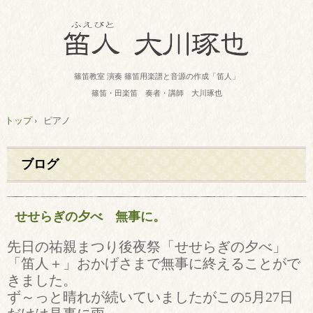
篠笛教室 演奏 篠笛用楽譜と音源の作成「笛人」
篠笛・田楽笛 奏者・講師 大川琢也
トップ
›
ピアノ
ブログ
せせらぎの夕べ 無事に。
先日の祐親まつり後夜祭「せせらぎの夕べ」
「笛人＋」おかげさまで無事に終えることがで
きました。
ず～っと晴れが続いていましたがこの5月27日