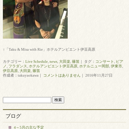
↑「Taku & Misa with Rie」ホテルアンビエント伊豆高原
カテゴリー：
Live Schedule
,
news
,
大田楽
,
篠笛
｜ タグ：
コンサート
,
ピア
ノ
,
フラダンス
,
ホテルアンビエント伊豆高原
,
ホテルニュー岡部
,
伊東市
,
伊豆高原
,
大田楽
,
篠笛
作成者：takuyaokawa｜
コメントはありません
｜ 2016年11月27日
ブログ
4～5月の主な予定