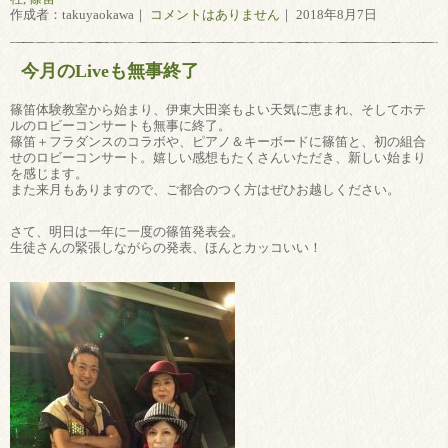
作成者：takuyaokawa｜
コメントはありません
｜ 2018年8月7日
今月のLiveも無事終了
篠笛体験教室から始まり、伊東大田楽もよい天気に恵まれ、そしてホテ
ルのロビーコンサートも無事に終了。
篠笛＋フラダンスのコラボや、ピアノ＆キーボードに篠笛と、初の組合
せのロビーコンサート。嬉しい感想もたくさんいただき、新しい始まり
を感じます。
また来月もありますので、ご都合のつく方はぜひお越しください。
さて、明日は一年に一度の篠笛発表会。
生徒さんの緊張しながらの発表、ほんとカッコいい！