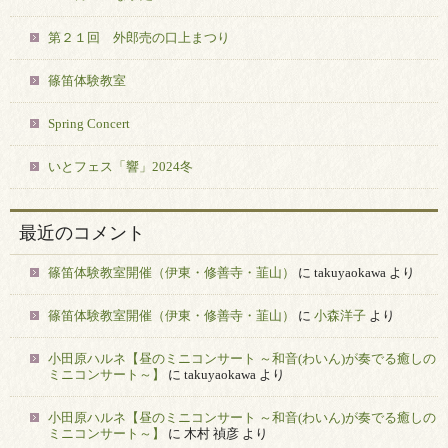
第２１回 外郎売の口上まつり
篠笛体験教室
Spring Concert
いとフェス「響」2024冬
最近のコメント
篠笛体験教室開催（伊東・修善寺・韮山）
に
takuyaokawa
より
篠笛体験教室開催（伊東・修善寺・韮山）
に
小森洋子
より
小田原ハルネ【昼のミニコンサート ～和音(わいん)が奏でる癒しの
ミニコンサート～】
に
takuyaokawa
より
小田原ハルネ【昼のミニコンサート ～和音(わいん)が奏でる癒しの
ミニコンサート～】
に
木村 禎彦
より