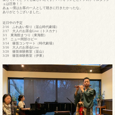
ュは圧巻！！
あぁ～僕はお客の一人として聴きに行きたかったな。
ありがとうございました。
近日中の予定
2/16 ふれあい祭り（韮山時代劇場）
2/17 大人のお茶会Live（トスカナ）
3/1 東海館まつり（東海館）
3/7 ニュー岡部ロビー
3/14 篠笛コンサート（時代劇場）
3/16 大人のお茶会Live
3/20 篠笛体験教室（韮山）
3/29 篠笛体験教室（伊東）