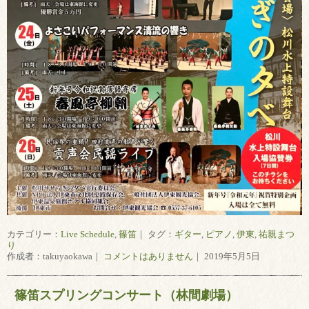
カテゴリー：
Live Schedule
,
篠笛
｜ タグ：
ギター
,
ピアノ
,
伊東
,
祐親まつ
り
作成者：takuyaokawa｜
コメントはありません
｜ 2019年5月5日
篠笛スプリングコンサート（林間劇場）