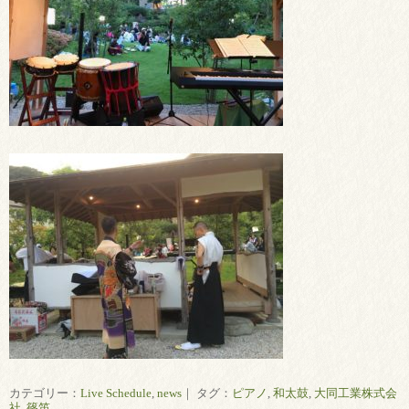
カテゴリー：
Live Schedule
,
news
｜ タグ：
ピアノ
,
和太鼓
,
大同工業株式会
社
,
篠笛