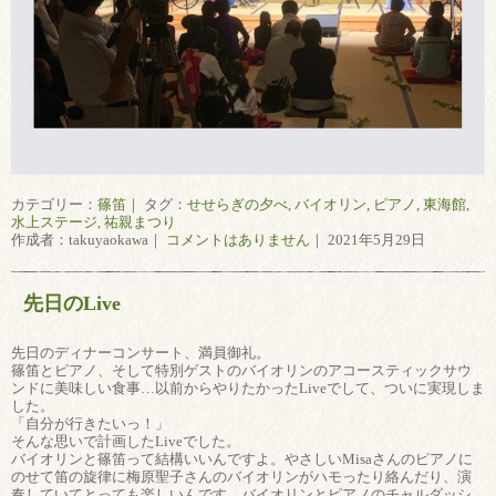
カテゴリー：
篠笛
｜ タグ：
せせらぎの夕べ
,
バイオリン
,
ピアノ
,
東海館
,
水上ステージ
,
祐親まつり
作成者：takuyaokawa｜
コメントはありません
｜ 2021年5月29日
先日のLive
先日のディナーコンサート、満員御礼。
篠笛とピアノ、そして特別ゲストのバイオリンのアコースティックサウ
ンドに美味しい食事…以前からやりたかったLiveでして、ついに実現しま
した。
「自分が行きたいっ！」
そんな思いで計画したLiveでした。
バイオリンと篠笛って結構いいんですよ。やさしいMisaさんのピアノに
のせて笛の旋律に梅原聖子さんのバイオリンがハモったり絡んだり、演
奏していてとっても楽しいんです。バイオリンとピアノのチャルダッシ