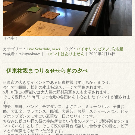
リハ中！
カテゴリー：
Live Schedule
,
news
｜ タグ：
バイオリン
,
ピアノ
,
洗濯船
作成者：takuyaokawa｜
コメントはありません
｜ 2020年2月14日
伊東祐親まつり＆せせらぎの夕べ
伊東市の大きなイベントである伊東祐親（すけちか）まつり。
今年で44回目、松川の水上特設ステージで開催されます。
5月18日にの薪能では大人気の野村萬斎さんも出演されます。
そして翌日の5/19(日)には地元の各団体を中心としたイベントが催されま
す。
神楽、剣舞、バンド、チアダンス、よさこい、ミュージカル、子供お
能、大田楽、フラダンス、民謡、大道芸、お琴、スティールパン、ヒッ
プホップダンス…すごい豪華な一日となりそうです。
ちなみに僕は19日の昼の奉納舞台という名のステージに和洋楽セッショ
ン（ていら）として、そして夜の夢舞台で語りに合わせての音と、ピア
ノとの演奏をさせていただきます。