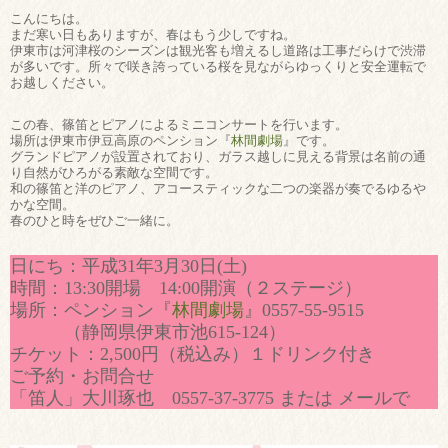
こんにちは。
まだ寒い日もありますが、春はもう少しですね。
伊東市は河津桜のシーズンは観光客も増えるし道路は工事だらけで渋滞
が多いです。所々で咲き誇っている桜を見ながらゆっくりと安全運転で
お越しください。
この春、篠笛とピアノによるミニコンサートを行います。
場所は伊東市伊豆高原のペンション『
林間劇場
』です。
グランドピアノが設置されており、ガラス越しに見える背景は名前の通
り自然がひろがる素敵な空間です。
和の篠笛と洋のピアノ、アコースティックな二つの楽器が奏でるゆるや
かな空間。
春のひと時をぜひご一緒に。
日にち：平成31年3月30日(土)
時間：13:30開場 14:00開演（２ステージ）
場所：ペンション『
林間劇場
』0557-55-9515
（静岡県伊東市池615-124）
チケット：2,500円（税込み）１ドリンク付き
ご予約・お問合せ
「笛人」大川琢也 0557-37-3775 または メールで