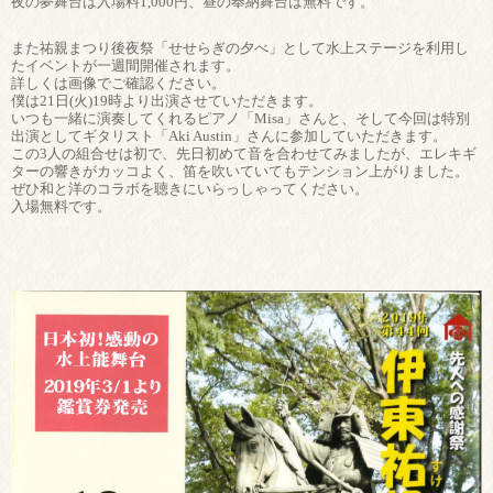
夜の夢舞台は入場料1,000円、昼の奉納舞台は無料です。
また祐親まつり後夜祭「せせらぎの夕べ」として水上ステージを利用し
たイベントが一週間開催されます。
詳しくは画像でご確認ください。
僕は21日(火)19時より出演させていただきます。
いつも一緒に演奏してくれるピアノ「Misa」さんと、そして今回は特別
出演としてギタリスト「Aki Austin」さんに参加していただきます。
この3人の組合せは初で、先日初めて音を合わせてみましたが、エレキギ
ターの響きがカッコよく、笛を吹いていてもテンション上がりました。
ぜひ和と洋のコラボを聴きにいらっしゃってください。
入場無料です。