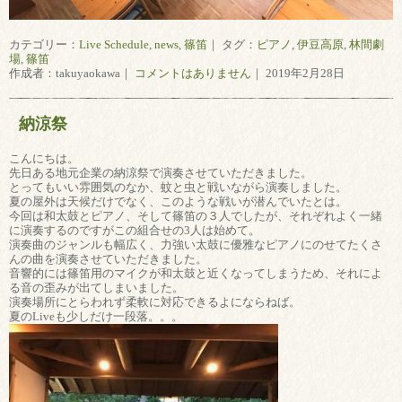
カテゴリー：
Live Schedule
,
news
,
篠笛
｜ タグ：
ピアノ
,
伊豆高原
,
林間劇
場
,
篠笛
作成者：takuyaokawa｜
コメントはありません
｜ 2019年2月28日
納涼祭
こんにちは。
先日ある地元企業の納涼祭で演奏させていただきました。
とってもいい雰囲気のなか、蚊と虫と戦いながら演奏しました。
夏の屋外は天候だけでなく、このような戦いが潜んでいたとは。
今回は和太鼓とピアノ、そして篠笛の３人でしたが、それぞれよく一緒
に演奏するのですがこの組合せの3人は始めて。
演奏曲のジャンルも幅広く、力強い太鼓に優雅なピアノにのせてたくさ
んの曲を演奏させていただきました。
音響的には篠笛用のマイクが和太鼓と近くなってしまうため、それによ
る音の歪みが出てしまいました。
演奏場所にとらわれず柔軟に対応できるよにならねば。
夏のLiveも少しだけ一段落。。。