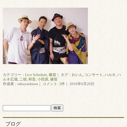
カテゴリー：
Live Schedule
,
篠笛
｜ タグ：
わいん
,
コンサート
,
ハルネ
,
ハ
ルネ広場
,
二胡
,
和音
,
小田原
,
篠笛
作成者：takuyaokawa｜
コメント: 2件
｜ 2016年6月20日
ブログ