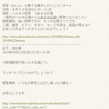
和音（わいん）が奏でる癒やしのミニコンサート
日時：６月２２日(水)12:20～12:40
場所：ハルネ小田原 うめまる広場
（場所がハルネ広場から
うめまる広場
に変更になりました）
観覧無料。短い時間ですが、久々の公開ライブです。
二胡、篠笛、ピアノ、ギター、そして今回は…楽器が増える!?
お近くの方はランチタイムにいかがでしょう？
http://www.takuyaokawa.com/notice/20160622harune.pdf
20160622harune
～～～～～～～～～～～～～～～～～～～～～～～～～
以下、旧記事。
2016年06月22日(水) 12:20～12:40
小田原駅地下街ハルネ広場にて♪
ランチついでにいかがでしょうか？
観覧無料、いつもの和音とは少し違った(?)曲も！
お待ちしてます。
http://www.harune-odawara.com/event/detail.html?
evcl_code=171&evcl_date_no=1