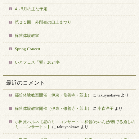
4～5月の主な予定
第２１回 外郎売の口上まつり
篠笛体験教室
Spring Concert
いとフェス「響」2024冬
最近のコメント
篠笛体験教室開催（伊東・修善寺・韮山）
に
takuyaokawa
より
篠笛体験教室開催（伊東・修善寺・韮山）
に
小森洋子
より
小田原ハルネ【昼のミニコンサート ～和音(わいん)が奏でる癒しの
ミニコンサート～】
に
takuyaokawa
より