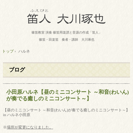
篠笛教室 演奏 篠笛用楽譜と音源の作成「笛人」
篠笛・田楽笛 奏者・講師 大川琢也
トップ
›
ハルネ
ブログ
小田原ハルネ【昼のミニコンサート ～和音(わいん)
が奏でる癒しのミニコンサート～】
【昼のミニコンサート ～和音(わいん)が奏でる癒しのミニコンサート～】
in ハルネ小田原
※
場所が変更になりました。