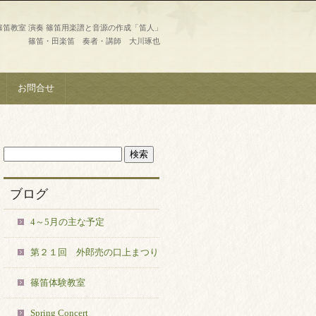
篠笛教室 演奏 篠笛用楽譜と音源の作成「笛人」
篠笛・田楽笛 奏者・講師 大川琢也
お問合せ
ブログ
4～5月の主な予定
第２１回 外郎売の口上まつり
篠笛体験教室
Spring Concert