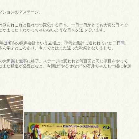
プションの２ステージ。
外側あれこれと揺れつつ変化する日々。一日一日がとても大切な日々で
だかまったくわかっちゃいないような日々を送っています。
…今年は町内の祭典会計という立場上、準備と集計に追われていた二日間。
さん学ぶところあり、今までとはまた違った秋祭となりました。
での大田楽も無事に終了。ステージは変われど何百回と同じ演目をやって
だまだ精進が必要だなと。今回は”やるせなす”の石井ちゃんも一緒に参加