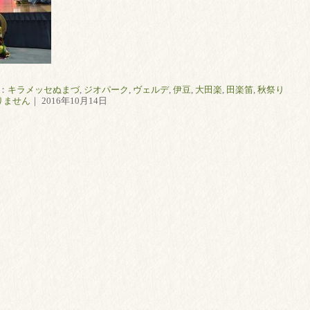
：
キラメッセぬまづ
,
ジオパーク
,
ヴェルデ
,
伊豆
,
大田楽
,
田楽笛
,
秋祭り
りません
｜ 2016年10月14日