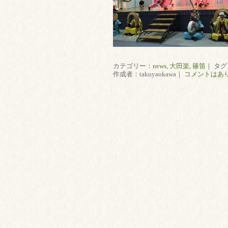
カテゴリー：
news
,
大田楽
,
篠笛
｜ タグ
作成者：takuyaokawa｜
コメントはあ