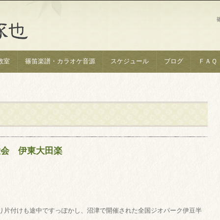
教室
篠笛楽譜・カラオケ音源
スケジュール
ブログ
ＦＡＱ
大会 伊東大田楽
り片付けも途中ですっぽかし、沼津で開催された全国ジオパーク伊豆半