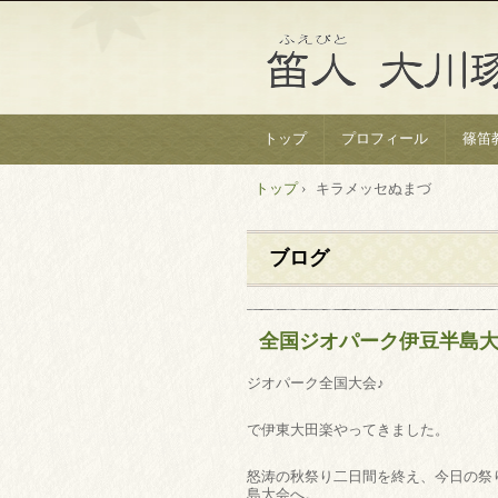
トップ
プロフィール
篠笛
トップ
›
キラメッセぬまづ
ブログ
全国ジオパーク伊豆半島
ジオパーク全国大会♪
で伊東大田楽やってきました。
怒涛の秋祭り二日間を終え、今日の祭
島大会へ。