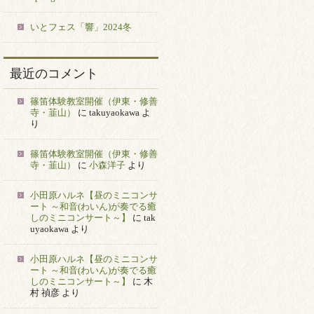
いとフェス「響」2024冬
最近のコメント
篠笛体験教室開催（伊東・修善
寺・韮山）
に
takuyaokawa
よ
り
篠笛体験教室開催（伊東・修善
寺・韮山）
に
小森洋子
より
小田原ハルネ【昼のミニコンサ
ート ～和音(わいん)が奏でる癒
しのミニコンサート～】
に
tak
uyaokawa
より
小田原ハルネ【昼のミニコンサ
ート ～和音(わいん)が奏でる癒
しのミニコンサート～】
に
木
村 禎彦
より